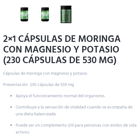
2×1 CÁPSULAS DE MORINGA
CON MAGNESIO Y POTASIO
(230 CÁPSULAS DE 530 MG)
Cápsulas de moringa con magnesio y potasio
Presentación 230 cápsulas de 530 mg
Apoya el funcionamiento normal del organismo.
Contribuye a la sensación de vitalidad cuando se acompaña de
una dieta balanceada.
Puede ser un complemento útil para personas con estilos de vida
activos.