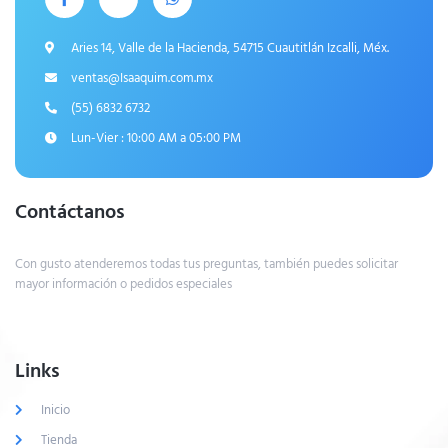
ventas@Isaaquim.com.mx
(55) 6832 6732
Lun-Vier : 10:00 AM a 05:00 PM
Contáctanos
Con gusto atenderemos todas tus preguntas, también puedes solicitar
mayor información o pedidos especiales
Links
Inicio
Tienda
Calidad
Entrenamiento Funcional