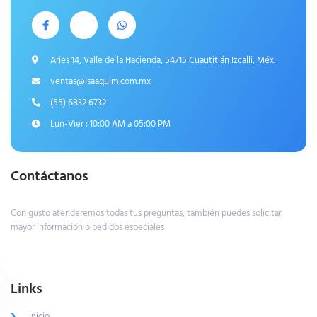
Aries 14, Valle de la Hacienda, 54715 Cuautitlán Izcalli, Méx.
ventas@Isaaquim.com.mx
(55) 6832 6732
Lun-Vier : 10:00 AM a 05:00 PM
Contáctanos
Con gusto atenderemos todas tus preguntas, también puedes solicitar
mayor información o pedidos especiales
Links
Inicio