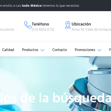
n envíos a casi
todo México
tenemos lo que necesitas
Teléfono
Ubicación
m.com.mx
(55) 6832 6732
Aries 14, Valle de la Haci
Calidad
Productos
Contacto
Promociones
dos de la búsqued