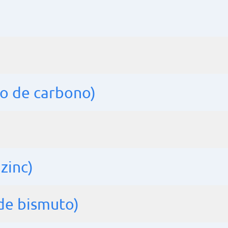
ro de carbono)
zinc)
 de bismuto)