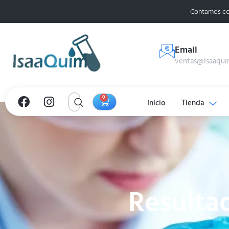
Contamos co
Email
ventas@Isaaqui
0
Inicio
Tienda
Resulta