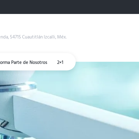
enda, 54715 Cuautitlán Izcalli, Méx.
Forma Parte de Nosotros
2×1
a