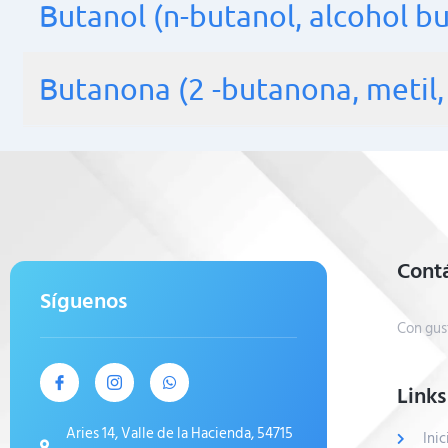
Butanol (n-butanol, alcohol bu
Butanona (2 -butanona, metil, 
Cont
Síguenos
Con gus
Links
Aries 14, Valle de la Hacienda, 54715
Inic