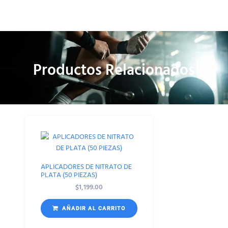
Productos Relacionados
APLICADORES DE NITRATO DE
PLATA (50 PIEZAS)
$
1,199.00
AÑADIR AL CARRITO