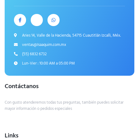
Aries 14, Valle de la Hacienda, 54715 Cuautitlán Izcalli, Méx.
ventas@Isaaquim.com.mx
(55) 6832 6732
Lun-Vier : 10:00 AM a 05:00 PM
Contáctanos
Con gusto atenderemos todas tus preguntas, también puedes solicitar
mayor información o pedidos especiales
Links