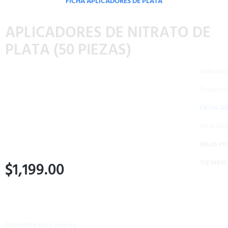
FICHA APLICADORES DE PLATA
APLICADORES DE NITRATO DE
PLATA (50 PIEZAS)
Aplicadores de nitrato de plata
Presentación 50 piezas
FICHA APLICADORES DE PLATA
MCA.IsaaQuim
BAJO PEDIDO
TIEMPO DE ENTREGA DE 8 A 10 DÍAS DESPUÉS DE SU PAGO
$
1,199.00
Disponible para reserva