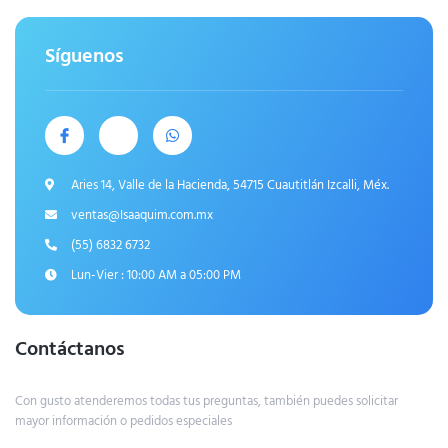
Síguenos
Aries 14, Valle de la Hacienda, 54715 Cuautitlán Izcalli, Méx.
ventas@Isaaquim.com.mx
(55) 6832 6732
Lun-Vier : 10:00 AM a 05:00 PM
Contáctanos
Con gusto atenderemos todas tus preguntas, también puedes solicitar
mayor información o pedidos especiales