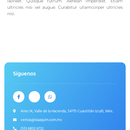
laoreet. Quisque rutrum. Aenean imperdiet. Etiam
ultricies nisi vel augue. Curabitur ullamcorper ultricies
nisi.
Síguenos
Aries 14, Valle de la Hacienda, 54715 Cuautitlán Izcalli, Méx.
ventas@Isaaquim.com.mx
(55) 6832 6732